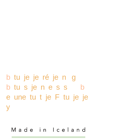
b
tu
je
je
ré
je
n
g
b
tu
s
je
n
e
s
s
b
e
une
tu
t
je
F
tu
je
je
y